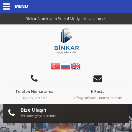
MENU
Binkar Aluminyum Sosyal Medya Hesaplarımız.
Telefon Numaramız
E-Posta
0533 619 87 87
info@binkaraluminyum.com
Bize Ulaşın
iletişime geçebilirsiniz.